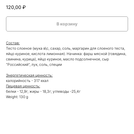
120,00
₽
В корзину
Состав:
Тесто слоеное (мука в\с, сахар, соль, маргарин для слоеного теста,
яйцо куриное, кислота лимонная). Начинка: фарш мясной (говядина,
свинина, курица), яйцо куриное, масло подсолнечное, сыр
"Российский", лук, соль, специи
Энергетическая ценность:
калорийность - 317 ккал
Пищевая ценность:
белки - 12,9г; жиры - 18,3г; углеводы -25,4г
Weight: 130 g