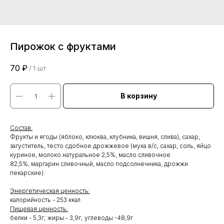
Пирожок с фруктами
70
₽
/
1 шт
В корзину
Состав:
Фрукты и ягоды (яблоко, клюква, клубника, вишня, слива), сахар,
загуститель, тесто сдобное дрожжевое (мука в/с, сахар, соль, яйцо
куриное, молоко натуральное 2,5%, масло сливочное
82,5%, маргарин сливочный, масло подсолнечника, дрожжи
пекарские).
Энергетическая ценность:
калорийность - 253 ккал
Пищевая ценность:
белки - 5,3г; жиры - 3,9г; углеводы -48,9г