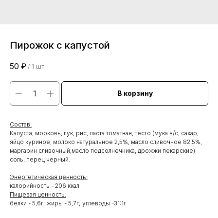
Пирожок с капустой
50
₽
/
1 шт
В корзину
Состав:
Капуста, морковь, лук, рис, паста томатная, тесто (мука в/с, сахар,
яйцо куриное, молоко натуральное 2,5%, масло сливочное 82,5%,
маргарин сливочный,масло подсолнечника, дрожжи пекарские)
соль, перец черный.
Энергетическая ценность:
калорийность - 206 ккал
Пищевая ценность:
белки - 5,6г; жиры - 5,7г; углеводы -31:1г