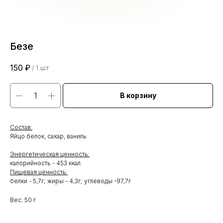
Безе
150
₽
/
1 шт
В корзину
Состав:
Яйцо белок, сахар, ваниль
Энергетическая ценность:
калорийность - 453 ккал
Пищевая ценность:
белки - 5,7г; жиры - 4,3г; углеводы -97,7г
Вес: 50 г