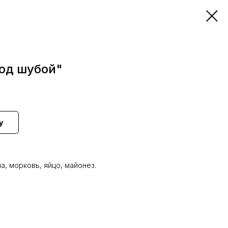
под шубой"
у
а, морковь, яйцо, майонез.