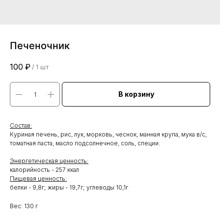
Печеночник
100
₽
/
1 шт
В корзину
Состав:
Куриная печень, рис, лук, морковь, чеснок, манная крупа, мука в/с,
томатная паста, масло подсолнечное, соль, специи.
Энергетическая ценность:
калорийность - 257 ккал
Пищевая ценность:
белки - 9,8г; жиры - 19,7г; углеводы 10,1г
Вес: 130 г