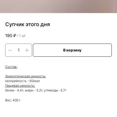
Супчик этого дня
190
₽
/
1 шт
В корзину
Состав:
Энергетическая ценность:
калорийность - 65ккал
Пищевая ценность:
белки - 4,4г; жиры - 3,2г; углеводы -3,7г
Вес: 400 г